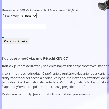
Bežná cena:
449,95 €
Cena s DPH
Naša cena:
196,95 €
Šírka brzdy
+
–
Skialpové pinové viazanie Fritschi XENIC 7
Xenic 7
je charakterizovaný spojením najvyšších bezpečnostných štandar
Nízka hmotnosť, jednoduché zapínanie a funkčné ovládanie robia Xenic 1
dĺžky zabezpečí bezpečné a spoľahlivé vypnutie viazania v závislosti od 
jednoduché a dokonalé ovládanie lyže. Optimálny balans ľahkého hybridné
šlapaní a lyžovaní iba pri hmotnosti 280 g pre jeden pol pár.
Dodávané bez brzdy. Je možnosť ich prikúpiť ako príslušenstvo.