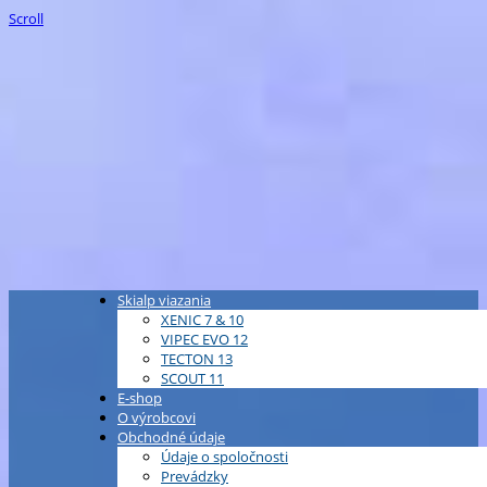
Scroll
Skialp viazania
XENIC 7 & 10
VIPEC EVO 12
TECTON 13
SCOUT 11
E-shop
O výrobcovi
Obchodné údaje
Údaje o spoločnosti
Prevádzky