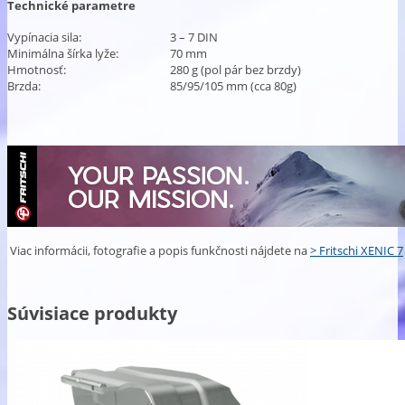
Technické parametre
Vypínacia sila:
3 – 7 DIN
Minimálna šírka lyže:
70 mm
Hmotnosť:
280 g (pol pár bez brzdy)
Brzda:
85/95/105 mm (cca 80g)
Viac informácii, fotografie a popis funkčnosti nájdete na
> Fritschi XENIC 7
Súvisiace produkty