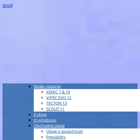
Scroll
Skialp viazania
XENIC 7 & 10
VIPEC EVO 12
TECTON 13
SCOUT 11
E-shop
O výrobcovi
Obchodné údaje
Údaje o spoločnosti
Prevádzky