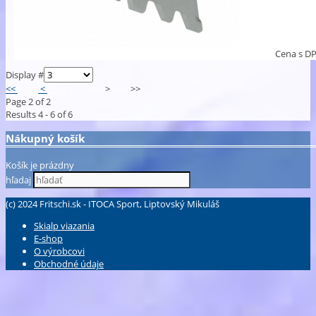
Cena s D
Display #
<<
Start
<
Prev
1
2
Next
>
End
>>
Page 2 of 2
Results 4 - 6 of 6
Nákupný košík
Košík je prázdny
hľadaj
(c) 2024 Fritschi.sk - ITOCA Sport, Liptovský Mikuláš
Skialp viazania
E-shop
O výrobcovi
Obchodné údaje