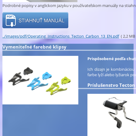
Podrobné popisy v anglickom jazyku v používateľskom manuály na stiahn
../images/pdf/Operating_Instructions_Tecton_Carbon_13_EN.pdf
( 2,2 MB 
Vymeniteľné farebné klipsy
Prispôsobené podľa chut
Ich dizajn je kombináciou
farbe lyží alebo lyžiarok 
Príslušenstvo Tecton